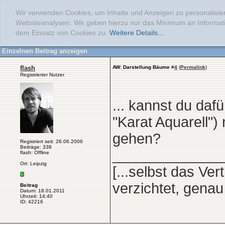
Wir verwenden Cookies, um Inhalte und Anzeigen zu personalisier
Websiteanalysen. Wir geben hierzu nur das Minimum an Informati
dem Einsatz von Cookies zu.
Weitere Details...
Einzelnen Beitrag anzeigen
flash
AW: Darstellung Bäume
#
4
(
Permalink
)
Registrierter Nutzer
... kannst du dafü
"Karat Aquarell"
gehen?
Registriert seit: 26.06.2006
Beiträge: 338
______________
flash: Offline
Ort: Leipzig
[...selbst das Ve
verzichtet, gena
Beitrag
Datum: 18.01.2011
Uhrzeit: 14:40
ID: 42216