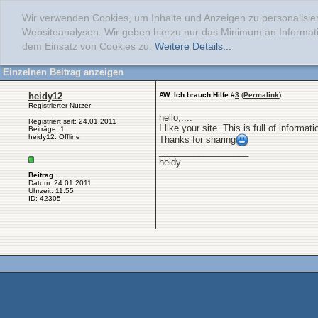
Wir verwenden Cookies, um Inhalte und Anzeigen zu personalisier
Websiteanalysen. Wir geben hierzu nur das Minimum an Informati
dem Einsatz von Cookies zu.
Weitere Details...
Einzelnen Beitrag anzeigen
heidy12
AW: Ich brauch Hilfe
#
3
(
Permalink
)
Registrierter Nutzer
hello,....
Registriert seit: 24.01.2011
I like your site .This is full of informati
Beiträge: 1
heidy12: Offline
Thanks for sharing
__________________
heidy
Beitrag
Datum: 24.01.2011
Uhrzeit: 11:55
ID: 42305