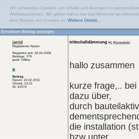
Wir verwenden Cookies, um Inhalte und Anzeigen zu personalisier
Websiteanalysen. Wir geben hierzu nur das Minimum an Informati
dem Einsatz von Cookies zu.
Weitere Details...
Einzelnen Beitrag anzeigen
jarrid
trittschalldämmung
#
1
(
Permalink
)
Registrierter Nutzer
Registriert seit: 29.04.2008
Beiträge: 276
jarrid: Offline
hallo zusammen
Beitrag
Datum: 16.02.2011
kurze frage,.. b
Uhrzeit: 14:21
ID: 42574
dazu über,
durch bauteilakti
dementsprechend
die installation 
bzw unter