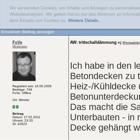
Wir verwenden Cookies, um Inhalte und Anzeigen zu personalisier
Websiteanalysen. Wir geben hierzu nur das Minimum an Informati
dem Einsatz von Cookies zu.
Weitere Details...
Einzelnen Beitrag anzeigen
FoVe
AW: trittschalldämmung
#
2
(
Permalink
)
Moderator
Ich habe in den l
Betondecken zu t
Heiz-/Kühldecke 
Registriert seit: 19.06.2006
Beiträge: 748
FoVe: Offline
Betonunterdeckun
Ort: Wetzlar
Das macht die S
Beitrag
Unterbauten - in 
Datum: 17.02.2011
Uhrzeit: 23:33
ID: 42623
Decke gehängt we