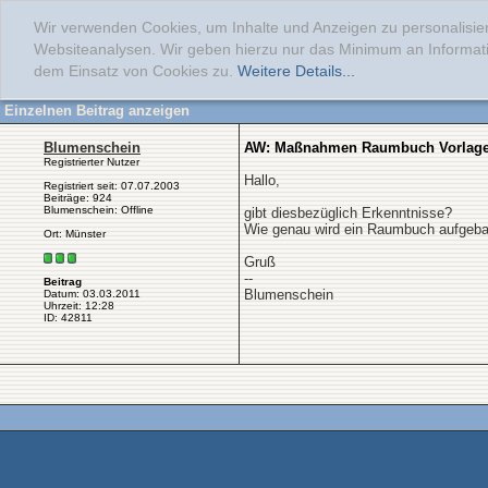
Wir verwenden Cookies, um Inhalte und Anzeigen zu personalisier
Websiteanalysen. Wir geben hierzu nur das Minimum an Informati
dem Einsatz von Cookies zu.
Weitere Details...
Einzelnen Beitrag anzeigen
Blumenschein
AW: Maßnahmen Raumbuch Vorlag
Registrierter Nutzer
Hallo,
Registriert seit: 07.07.2003
Beiträge: 924
Blumenschein: Offline
gibt diesbezüglich Erkenntnisse?
Wie genau wird ein Raumbuch aufgeba
Ort: Münster
Gruß
--
Beitrag
Blumenschein
Datum: 03.03.2011
Uhrzeit: 12:28
ID: 42811