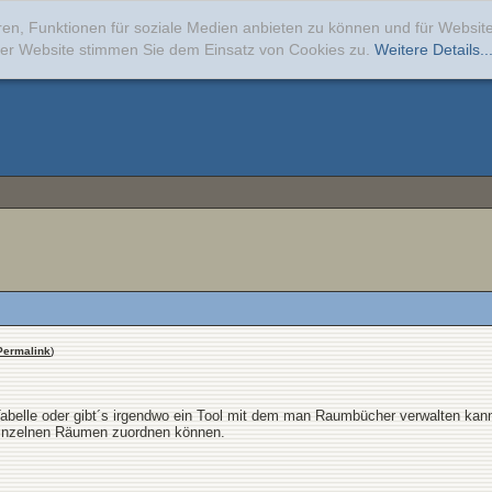
ren, Funktionen für soziale Medien anbieten zu können und für Websi
erer Website stimmen Sie dem Einsatz von Cookies zu.
Weitere Details..
Permalink
)
Tabelle oder gibt´s irgendwo ein Tool mit dem man Raumbücher verwalten kan
einzelnen Räumen zuordnen können.