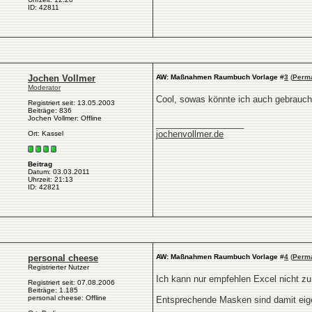
ID: 42811
Jochen Vollmer
AW: Maßnahmen Raumbuch Vorlage
#
3
(
Perma
Moderator
Cool, sowas könnte ich auch gebrauch
Registriert seit: 13.05.2003
Beiträge: 836
Jochen Vollmer: Offline
__________________
jochenvollmer.de
Ort: Kassel
Beitrag
Datum: 03.03.2011
Uhrzeit: 21:13
ID: 42821
personal cheese
AW: Maßnahmen Raumbuch Vorlage
#
4
(
Perma
Registrierter Nutzer
Ich kann nur empfehlen Excel nicht 
Registriert seit: 07.08.2006
Beiträge: 1.185
personal cheese: Offline
Entsprechende Masken sind damit eigent