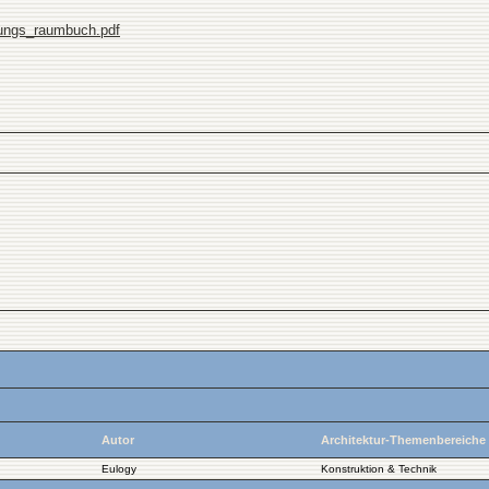
nungs_raumbuch.pdf
Autor
Architektur-Themenbereiche
Eulogy
Konstruktion & Technik