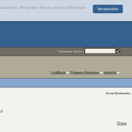
teanalysen. Wir geben hierzu nur das Minimum
Verstanden
.
Erweiterte Suche
|
LinkBack
Themen-Optionen
Ansicht
Social Bookmarks:
n?
Share