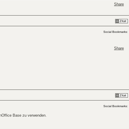
Share
Social Bookmarks:
Share
Social Bookmarks:
enOffice Base zu verwenden.