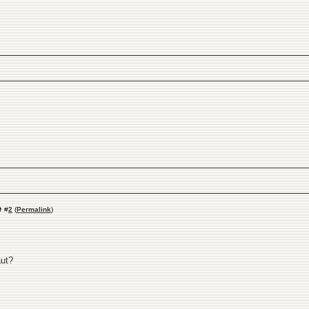
e
#
2
(
Permalink
)
ut?