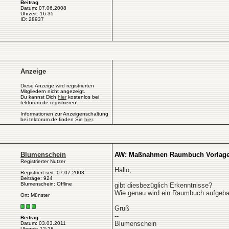
Beitrag
Datum: 07.06.2008
Uhrzeit: 16:35
ID: 28937
Anzeige
Diese Anzeige wird registrierten
Mitgliedern nicht angezeigt.
Du kannst Dich
hier
kostenlos bei
tektorum.de registrieren!
Informationen zur Anzeigenschaltung
bei tektorum.de finden Sie
hier
.
Blumenschein
AW: Maßnahmen Raumbuch Vorlag
Registrierter Nutzer
Hallo,
Registriert seit: 07.07.2003
Beiträge: 924
Blumenschein: Offline
gibt diesbezüglich Erkenntnisse?
Wie genau wird ein Raumbuch aufgeba
Ort: Münster
Gruß
--
Beitrag
Blumenschein
Datum: 03.03.2011
Uhrzeit: 12:28