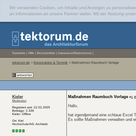
Wir verwenden Cookies, um Inhalte und Anzeigen zu personalisie
an Informationen an unsere Partner weiter. Mit der Nutzung uns
Startseite
|
Hilfe
|
Benutzerliste
|
Impressum/Datenschutz
|
tektorum.de
>
Konstruktion & Technik
> Maßnahmen Raumbuch Vorlage
Kieler
Maßnahmen Raumbuch Vorlage
#
1
(
Moderator
Hallo,
Registriert seit: 22.02.2005
Beiträge: 2.336
Kieler: Offline
hat irgendjemand eine schlaue Excel 
Es sollte Maßnahmen verwalten und 
Ort: Kiel
Hochschule/AG: Architekt