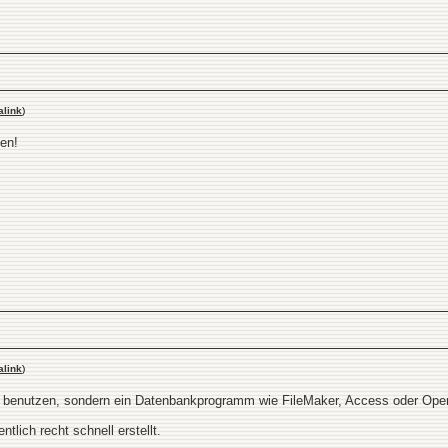
link
)
en!
link
)
zu benutzen, sondern ein Datenbankprogramm wie FileMaker, Access oder Op
lich recht schnell erstellt.