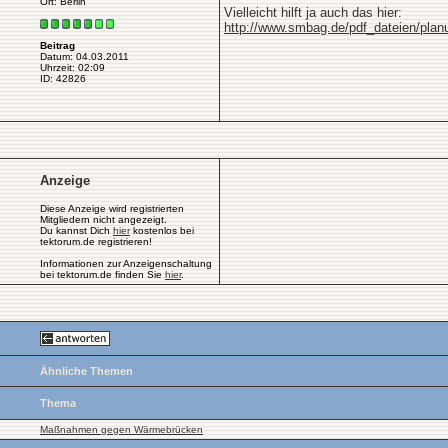
Ort: Berlin
Vielleicht hilft ja auch das hier:
http://www.smbag.de/pdf_dateien/pla
Beitrag
Datum: 04.03.2011
Uhrzeit: 02:09
ID: 42826
Anzeige
Diese Anzeige wird registrierten
Mitgliedern nicht angezeigt.
Du kannst Dich
hier
kostenlos bei
tektorum.de registrieren!
Informationen zur Anzeigenschaltung
bei tektorum.de finden Sie
hier
.
Ähnliche Themen
Thema
Maßnahmen gegen Wärmebrücken