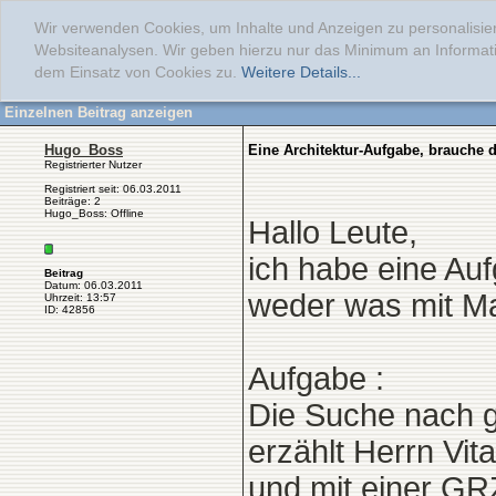
Wir verwenden Cookies, um Inhalte und Anzeigen zu personalisier
Websiteanalysen. Wir geben hierzu nur das Minimum an Informati
dem Einsatz von Cookies zu.
Weitere Details...
Einzelnen Beitrag anzeigen
Hugo_Boss
Eine Architektur-Aufgabe, brauche 
Registrierter Nutzer
Registriert seit: 06.03.2011
Beiträge: 2
Hugo_Boss: Offline
Hallo Leute,
ich habe eine Auf
Beitrag
Datum: 06.03.2011
weder was mit Ma
Uhrzeit: 13:57
ID: 42856
Aufgabe :
Die Suche nach g
erzählt Herrn Vit
und mit einer GR