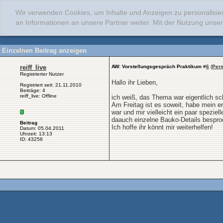
Wir verwenden Cookies, um Inhalte und Anzeigen zu personalisie
an Informationen an unsere Partner weiter. Mit der Nutzung uns
Einzelnen Beitrag anzeigen
reiff_live
AW: Vorstellungsgespräch Praktikum
#
6
(
Per
Registrierter Nutzer
Hallo ihr Lieben,
Registriert seit: 21.11.2010
Beiträge: 4
reiff_live: Offline
ich weiß, das Thema war eigentlich sc
Am Freitag ist es soweit, habe mein 
war und mir vielleicht ein paar spezi
daauch einzelne Bauko-Details besproc
Beitrag
Ich hoffe ihr könnt mir weiterhelfen!
Datum: 05.04.2011
Uhrzeit: 13:13
ID: 43258