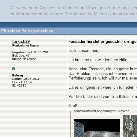
Wir verwenden Cookies, um Inhalte und Anzeigen zu personalisie
an Informationen an unsere Partner weiter. Mit der Nutzung uns
Einzelnen Beitrag anzeigen
turkish29
Fassadenhersteller gesucht - dringe
Registrierter Nutzer
Hallo zusammen,
Registriert seit: 08.05.2010
Beiträge: 47
turkish29: Offline
ich brauche mal wieder eure Hilfe.
Anbei eine Fassade, die ich gerne in 
Das Problem ist, dass ich keinen Herst
Beitrag
Perforierung) sein, ich will nur mal e
Datum: 19.05.2011
Uhrzeit: 14:26
ID: 43785
Da es dringend ist, wäre ich für jeden
Ps. Die Bilder sind vom Startbildschi
Gruß
Miniaturansicht angehängter Grafiken