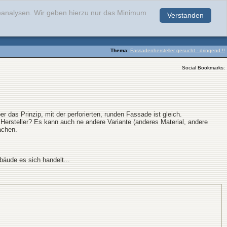
teanalysen. Wir geben hierzu nur das Minimum
Verstanden
.
Thema
:
Fassadenhersteller gesucht - dringend !!
Social Bookmarks:
das Prinzip, mit der perforierten, runden Fassade ist gleich.
n Hersteller? Es kann auch ne andere Variante (anderes Material, andere
achen.
bäude es sich handelt...