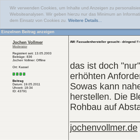
Wir verwenden Cookies, um Inhalte und Anzeigen zu personalisier
Websiteanalysen. Wir geben hierzu nur das Minimum an Informati
dem Einsatz von Cookies zu.
Weitere Details...
Einzelnen Beitrag anzeigen
Jochen Vollmer
AW: Fassadenhersteller gesucht - dringend !!
Moderator
Registriert seit: 13.05.2003
Beiträge: 836
Jochen Vollmer: Offline
das ist doch "nur
Ort: Kassel
erhöhten Anforde
Beitrag
Sowas kann nahe
Datum: 19.05.2011
Uhrzeit: 18:34
ID: 43791
herstellen. Die 
Rohbau auf Absta
______________
jochenvollmer.de