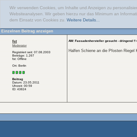
Wir verwenden Cookies, um Inhalte und Anzeigen zu personalisier
Websiteanalysen. Wir geben hierzu nur das Minimum an Informati
dem Einsatz von Cookies zu.
Weitere Details...
Einzelnen Beitrag anzeigen
fst
AW: Fassadenhersteller gesucht - dringend !!
Moderator
Halfen Schiene an die Pfosten Riegel 
Registriert seit: 07.08.2003
Beiträge: 1.267
fst: Offline
Ort: Berlin
Beitrag
Datum: 23.05.2011
Uhrzeit: 00:59
ID: 43824