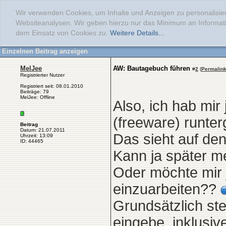
Wir verwenden Cookies, um Inhalte und Anzeigen zu personalisier
Websiteanalysen. Wir geben hierzu nur das Minimum an Informati
dem Einsatz von Cookies zu.
Weitere Details...
Einzelnen Beitrag anzeigen
MelJee
AW: Bautagebuch führen
#
2
(
Permalin
Registrierter Nutzer
Registriert seit: 08.01.2010
Beiträge: 79
MelJee: Offline
Also, ich hab mir
(freeware) runter
Beitrag
Datum: 21.07.2011
Das sieht auf den
Uhrzeit: 13:09
ID: 44465
Kann ja später m
Oder möchte mir 
einzuarbeiten??
Grundsätzlich ste
eingebe, inklusiv