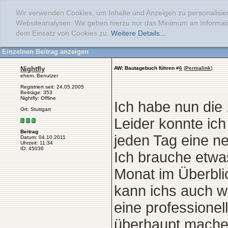
Wir verwenden Cookies, um Inhalte und Anzeigen zu personalisier
Websiteanalysen. Wir geben hierzu nur das Minimum an Informati
dem Einsatz von Cookies zu.
Weitere Details...
Einzelnen Beitrag anzeigen
Nightfly
AW: Bautagebuch führen
#
6
(
Permalink
)
ehem. Benutzer
Registriert seit: 24.05.2005
Beiträge: 353
Nightfly: Offline
Ich habe nun die
Ort: Stuttgart
Leider konnte ich
Beitrag
jeden Tag eine ne
Datum: 04.10.2011
Uhrzeit: 11:34
ID: 45036
Ich brauche etwa
Monat im Überbli
kann ichs auch w
eine professionel
überhaupt machen