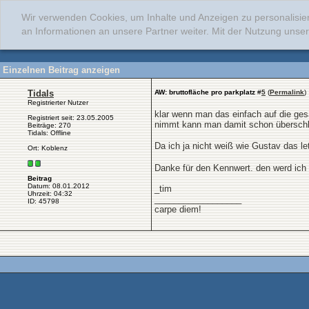
Wir verwenden Cookies, um Inhalte und Anzeigen zu personalisie
an Informationen an unsere Partner weiter. Mit der Nutzung uns
Einzelnen Beitrag anzeigen
Tidals
AW: bruttofläche pro parkplatz
#
5
(
Permalink
)
Registrierter Nutzer
klar wenn man das einfach auf die ge
Registriert seit: 23.05.2005
nimmt kann man damit schon überschlä
Beiträge: 270
Tidals: Offline
Da ich ja nicht weiß wie Gustav das l
Ort: Koblenz
Danke für den Kennwert. den werd ich m
Beitrag
Datum: 08.01.2012
_tim
Uhrzeit: 04:32
__________________
ID: 45798
carpe diem!