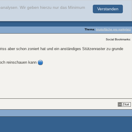
teanalysen. Wir geben hierzu nur das Minimum
Verstanden
.
Thema
:
bruttofläche pro parkplatz
Social Bookmarks:
ss aber schon zoniert hat und ein anständiges Stützenraster zu grunde
 noch reinschauen kann