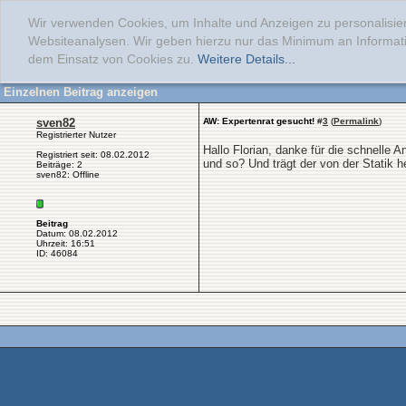
Wir verwenden Cookies, um Inhalte und Anzeigen zu personalisier
Websiteanalysen. Wir geben hierzu nur das Minimum an Informati
dem Einsatz von Cookies zu.
Weitere Details...
Einzelnen Beitrag anzeigen
sven82
AW: Expertenrat gesucht!
#
3
(
Permalink
)
Registrierter Nutzer
Hallo Florian, danke für die schnelle 
Registriert seit: 08.02.2012
und so? Und trägt der von der Statik 
Beiträge: 2
sven82: Offline
Beitrag
Datum: 08.02.2012
Uhrzeit: 16:51
ID: 46084