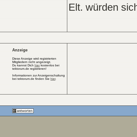
Elt. würden si
Anzeige
Diese Anzeige wird registrierten
Mitgliedern nicht angezeigt.
Du kannst Dich
hier
kostenlos bei
tektorum.de registrieren!
Informationen zur Anzeigenschaltung
bei tektorum.de finden Sie
hier
.