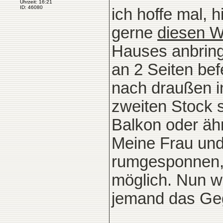
Uhrzeit: 16:21
ID: 46080
ich hoffe mal, h
gerne
diesen Wh
Hauses anbring
an 2 Seiten be
nach draußen i
zweiten Stock s
Balkon oder ähn
Meine Frau und
rumgesponnen, 
möglich. Nun wü
jemand das Geg