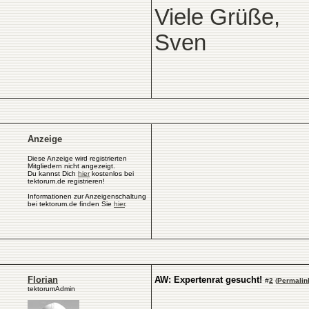
Viele Grüße,
Sven
Anzeige
Diese Anzeige wird registrierten
Mitgliedern nicht angezeigt.
Du kannst Dich
hier
kostenlos bei
tektorum.de registrieren!
Informationen zur Anzeigenschaltung
bei tektorum.de finden Sie
hier
.
Florian
AW: Expertenrat gesucht!
#
2
(
Permalin
tektorumAdmin