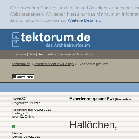
Wir verwenden Cookies, um Inhalte und Anzeigen zu personalisier
Websiteanalysen. Wir geben hierzu nur das Minimum an Informati
dem Einsatz von Cookies zu.
Weitere Details...
Startseite
|
Hilfe
|
Benutzerliste
|
Impressum/Datenschutz
|
tektorum.de
>
Innenarchitektur & Design
> Expertenrat gesucht!
sven82
Expertenrat gesucht!
#
1
(
Permalink
)
Registrierter Nutzer
Registriert seit: 08.02.2012
Beiträge: 2
sven82: Offline
Hallöchen,
Beitrag
Datum: 08.02.2012