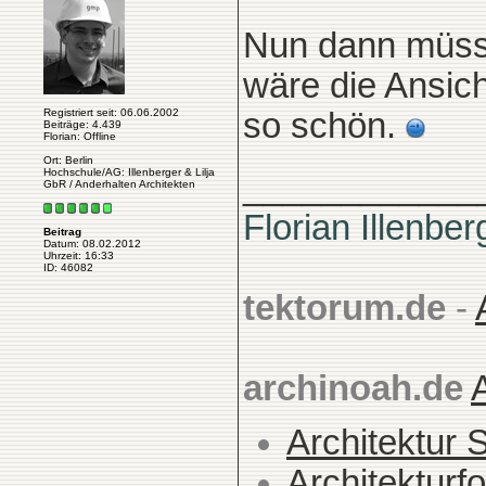
Nun dann müsst
wäre die Ansich
Registriert seit: 06.06.2002
so schön.
Beiträge: 4.439
Florian: Offline
Ort: Berlin
Hochschule/AG: Illenberger & Lilja
____________
GbR / Anderhalten Architekten
Florian Illenber
Beitrag
Datum: 08.02.2012
Uhrzeit: 16:33
ID: 46082
tektorum.de
-
archinoah.de
Architektur 
Architekturfo