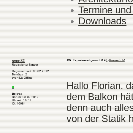
Termine und
Downloads
sven82
AW: Expertenrat gesucht!
#
3
(
Permalink
)
Registrierter Nutzer
Registriert seit: 08.02.2012
Beiträge: 2
sven82: Offline
Hallo Florian, d
dem Balkon hät
Beitrag
Datum: 08.02.2012
Uhrzeit: 16:51
ID: 46084
denn auch alles
von der Statik