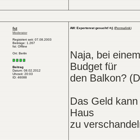
fst
AW: Expertenrat gesucht!
#
4
(
Permalink
)
Moderator
Registriert seit: 07.08.2003
Beiträge: 1.267
fst: Offline
Naja, bei einem
Ort: Berlin
Budget für
Beitrag
Datum: 08.02.2012
Uhrzeit: 20:03
den Balkon? (D
ID: 46088
Das Geld kann 
Haus
zu verschandel