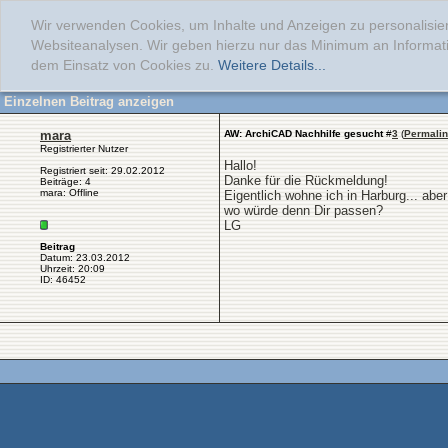
Wir verwenden Cookies, um Inhalte und Anzeigen zu personalisier
Websiteanalysen. Wir geben hierzu nur das Minimum an Informati
dem Einsatz von Cookies zu.
Weitere Details...
Einzelnen Beitrag anzeigen
mara
AW: ArchiCAD Nachhilfe gesucht
#
3
(
Permali
Registrierter Nutzer
Hallo!
Registriert seit: 29.02.2012
Danke für die Rückmeldung!
Beiträge: 4
mara: Offline
Eigentlich wohne ich in Harburg... aber 
wo würde denn Dir passen?
LG
Beitrag
Datum: 23.03.2012
Uhrzeit: 20:09
ID: 46452