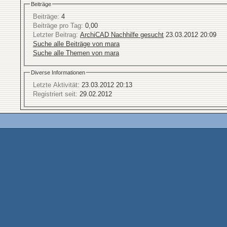
Beiträge
Beiträge:
4
Beiträge pro Tag:
0,00
Letzter Beitrag:
ArchiCAD Nachhilfe gesucht
23.03.2012
20:09
Suche alle Beiträge von mara
Suche alle Themen von mara
Diverse Informationen
Letzte Aktivität:
23.03.2012
20:13
Registriert seit:
29.02.2012