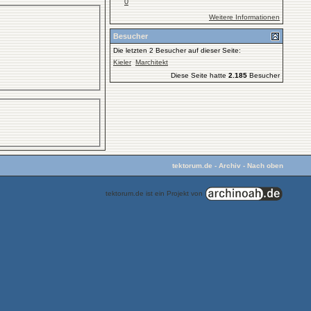
0
Weitere Informationen
Besucher
Die letzten 2 Besucher auf dieser Seite:
Kieler
Marchitekt
Diese Seite hatte
2.185
Besucher
tektorum.de
-
Archiv
-
Nach oben
tektorum.de ist ein Projekt von