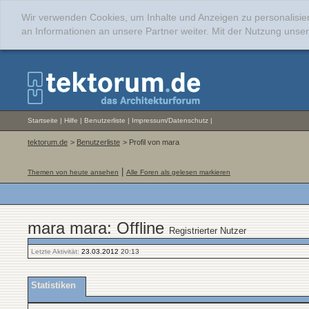
Wir verwenden Cookies, um Inhalte und Anzeigen zu personalisie
an Informationen an unsere Partner weiter. Mit der Nutzung uns
Startseite
|
Hilfe
|
Benutzerliste
|
Impressum/Datenschutz
|
tektorum.de
>
Benutzerliste
> Profil von mara
|
Themen von heute ansehen
Alle Foren als gelesen markieren
mara mara: Offline
Registrierter Nutzer
Letzte Aktivität:
23.03.2012
20:13
Statistiken