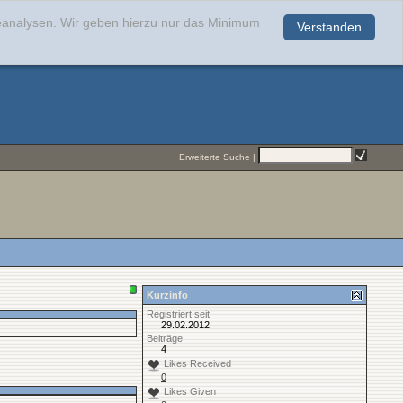
teanalysen. Wir geben hierzu nur das Minimum
Verstanden
.
Erweiterte Suche
|
Kurzinfo
Registriert seit
29.02.2012
Beiträge
4
Likes Received
0
Likes Given