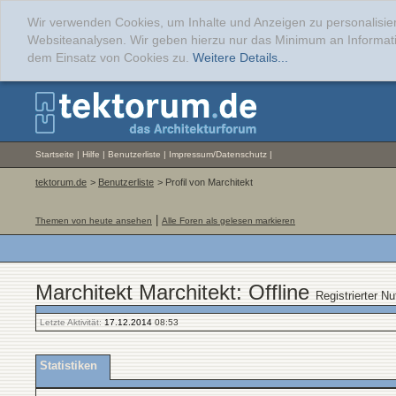
Wir verwenden Cookies, um Inhalte und Anzeigen zu personalisier
Websiteanalysen. Wir geben hierzu nur das Minimum an Informati
dem Einsatz von Cookies zu.
Weitere Details...
Startseite
|
Hilfe
|
Benutzerliste
|
Impressum/Datenschutz
|
tektorum.de
>
Benutzerliste
> Profil von Marchitekt
|
Themen von heute ansehen
Alle Foren als gelesen markieren
Marchitekt Marchitekt: Offline
Registrierter Nu
Letzte Aktivität:
17.12.2014
08:53
Statistiken