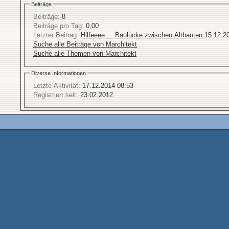
Beiträge
Beiträge:
8
Beiträge pro Tag:
0,00
Letzter Beitrag:
Hilfeeee ... Baulücke zwischen Altbauten
15.12.2
Suche alle Beiträge von Marchitekt
Suche alle Themen von Marchitekt
Diverse Informationen
Letzte Aktivität:
17.12.2014
08:53
Registriert seit:
23.02.2012