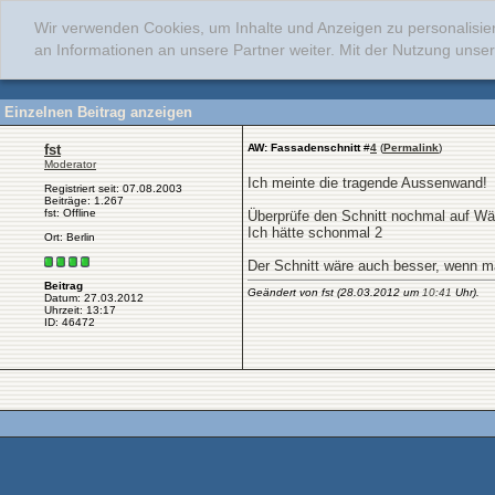
Wir verwenden Cookies, um Inhalte und Anzeigen zu personalisie
an Informationen an unsere Partner weiter. Mit der Nutzung uns
Einzelnen Beitrag anzeigen
fst
AW: Fassadenschnitt
#
4
(
Permalink
)
Moderator
Ich meinte die tragende Aussenwand!
Registriert seit: 07.08.2003
Beiträge: 1.267
fst: Offline
Überprüfe den Schnitt nochmal auf W
Ich hätte schonmal 2
Ort: Berlin
Der Schnitt wäre auch besser, wenn m
Beitrag
Geändert von fst (28.03.2012 um
10:41
Uhr).
Datum: 27.03.2012
Uhrzeit: 13:17
ID: 46472