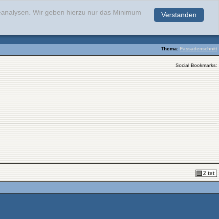
teanalysen. Wir geben hierzu nur das Minimum
Verstanden
.
Thema
:
Fassadenschnitt
Social Bookmarks: