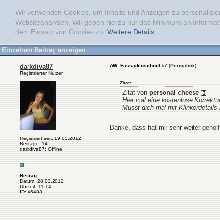
Wir verwenden Cookies, um Inhalte und Anzeigen zu personalisier
Websiteanalysen. Wir geben hierzu nur das Minimum an Informati
dem Einsatz von Cookies zu.
Weitere Details...
Einzelnen Beitrag anzeigen
darkdiva87
AW: Fassadenschnitt
#
7
(
Permalink
)
Registrierter Nutzer
Zitat:
Zitat von
personal cheese
Hier mal eine kostenlose Korrektur
Musst dich mal mit Klinkerdetails 
Danke, dass hat mir sehr weiter gehol
Registriert seit: 19.03.2012
Beiträge: 14
darkdiva87: Offline
Beitrag
Datum: 28.03.2012
Uhrzeit: 11:14
ID: 46483