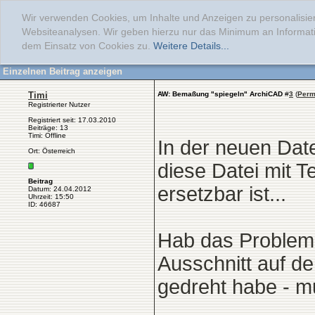
Wir verwenden Cookies, um Inhalte und Anzeigen zu personalisier
Websiteanalysen. Wir geben hierzu nur das Minimum an Informati
dem Einsatz von Cookies zu.
Weitere Details...
Einzelnen Beitrag anzeigen
Timi
AW: Bemaßung "spiegeln" ArchiCAD
#
3
(
Perm
Registrierter Nutzer
Registriert seit: 17.03.2010
Beiträge: 13
Timi: Offline
In der neuen Date
Ort: Österreich
diese Datei mit T
Beitrag
ersetzbar ist...
Datum: 24.04.2012
Uhrzeit: 15:50
ID: 46687
Hab das Problem j
Ausschnitt auf d
gedreht habe - mus