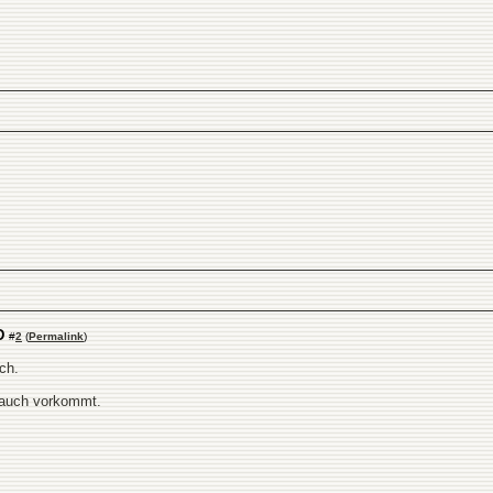
D
#
2
(
Permalink
)
ch.
a auch vorkommt.