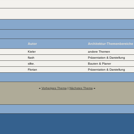
Autor
Architektur-Themenbereiche
Kieler
andere Themen
flash
Präsentation & Darstellung
silke.
Bauten & Planer
Florian
Präsentation & Darstellung
«
Vorheriges Thema
|
Nächstes Thema
»