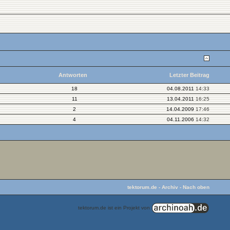
Antworten
Letzter Beitrag
18
04.08.2011
14:33
11
13.04.2011
16:25
2
14.04.2009
17:46
4
04.11.2006
14:32
tektorum.de
-
Archiv
-
Nach oben
tektorum.de ist ein Projekt von