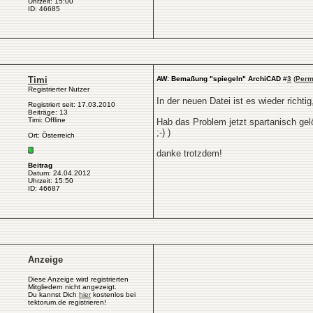
Uhrzeit: 15:00
ID: 46685
Timi
AW: Bemaßung "spiegeln" ArchiCAD
#
3
(
Perm
Registrierter Nutzer
In der neuen Datei ist es wieder richti
Registriert seit: 17.03.2010
Beiträge: 13
Timi: Offline
Hab das Problem jetzt spartanisch gel
;-) )
Ort: Österreich
danke trotzdem!
Beitrag
Datum: 24.04.2012
Uhrzeit: 15:50
ID: 46687
Anzeige
Diese Anzeige wird registrierten
Mitgliedern nicht angezeigt.
Du kannst Dich
hier
kostenlos bei
tektorum.de registrieren!