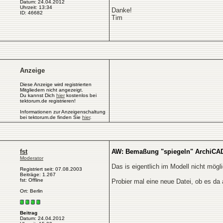
Datum: 24.04.2012
Uhrzeit: 13:34
Danke!
ID: 46682
Tim
Anzeige
Diese Anzeige wird registrierten
Mitgliedern nicht angezeigt.
Du kannst Dich
hier
kostenlos bei
tektorum.de registrieren!
Informationen zur Anzeigenschaltung
bei tektorum.de finden Sie
hier
.
fst
AW: Bemaßung "spiegeln" ArchiCA
Moderator
Das is eigentlich im Modell nicht mögli
Registriert seit: 07.08.2003
Beiträge: 1.267
fst: Offline
Probier mal eine neue Datei, ob es d
Ort: Berlin
Beitrag
Datum: 24.04.2012