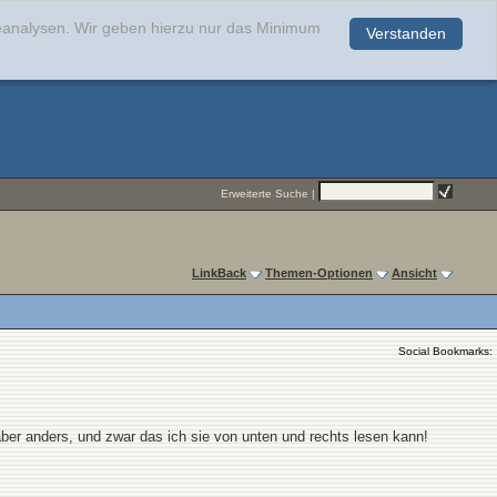
teanalysen. Wir geben hierzu nur das Minimum
Verstanden
.
Erweiterte Suche
|
LinkBack
Themen-Optionen
Ansicht
Social Bookmarks:
ber anders, und zwar das ich sie von unten und rechts lesen kann!