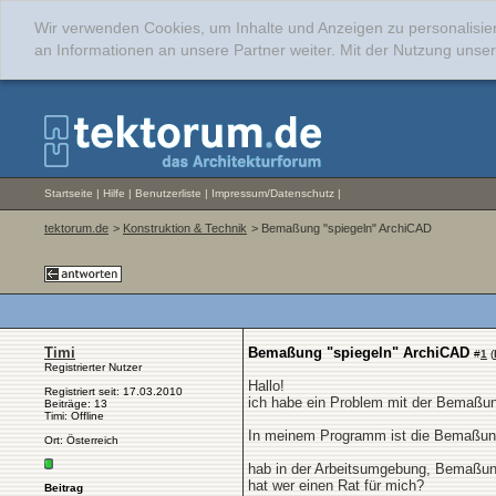
Wir verwenden Cookies, um Inhalte und Anzeigen zu personalisie
an Informationen an unsere Partner weiter. Mit der Nutzung uns
Startseite
|
Hilfe
|
Benutzerliste
|
Impressum/Datenschutz
|
tektorum.de
>
Konstruktion & Technik
> Bemaßung "spiegeln" ArchiCAD
Timi
Bemaßung "spiegeln" ArchiCAD
#
1
(
Registrierter Nutzer
Hallo!
Registriert seit: 17.03.2010
ich habe ein Problem mit der Bemaßun
Beiträge: 13
Timi: Offline
In meinem Programm ist die Bemaßung s
Ort: Österreich
hab in der Arbeitsumgebung, Bemaßung
hat wer einen Rat für mich?
Beitrag