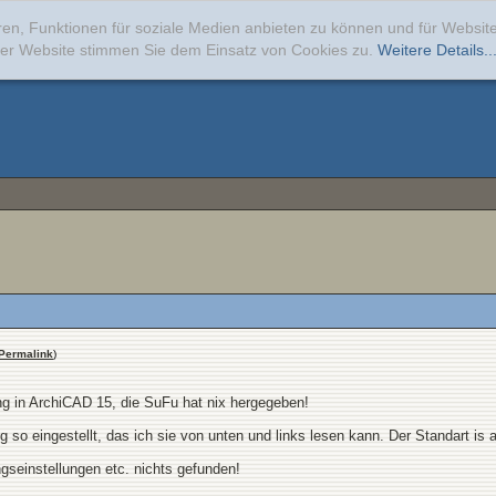
ren, Funktionen für soziale Medien anbieten zu können und für Websi
erer Website stimmen Sie dem Einsatz von Cookies zu.
Weitere Details..
Permalink
)
g in ArchiCAD 15, die SuFu hat nix hergegeben!
o eingestellt, das ich sie von unten und links lesen kann. Der Standart is a
seinstellungen etc. nichts gefunden!