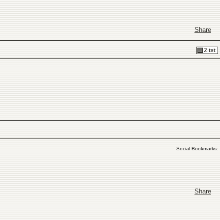
Share
Social Bookmarks:
Share