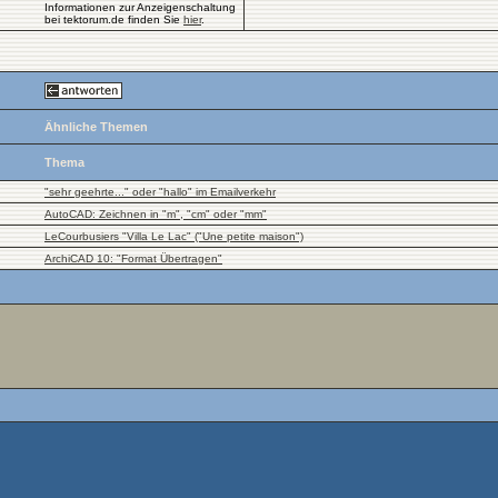
Informationen zur Anzeigenschaltung
bei tektorum.de finden Sie
hier
.
Ähnliche Themen
Thema
"sehr geehrte..." oder "hallo" im Emailverkehr
AutoCAD: Zeichnen in "m", "cm" oder "mm"
LeCourbusiers "Villa Le Lac" ("Une petite maison")
ArchiCAD 10: "Format Übertragen"