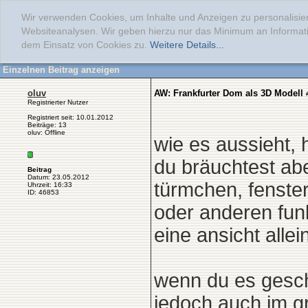
Wir verwenden Cookies, um Inhalte und Anzeigen zu personalisier
Websiteanalysen. Wir geben hierzu nur das Minimum an Informati
dem Einsatz von Cookies zu.
Weitere Details...
Einzelnen Beitrag anzeigen
oluv
AW: Frankfurter Dom als 3D Modell
Registrierter Nutzer
Registriert seit: 10.01.2012
Beiträge: 13
oluv: Offline
wie es aussieht, 
du bräuchtest abe
Beitrag
Datum: 23.05.2012
türmchen, fenster
Uhrzeit: 16:33
ID: 46853
oder anderen fun
eine ansicht alle
wenn du es geschi
jedoch auch im gr