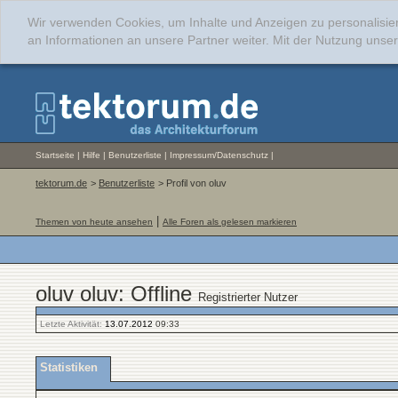
Wir verwenden Cookies, um Inhalte und Anzeigen zu personalisie
an Informationen an unsere Partner weiter. Mit der Nutzung uns
Startseite
|
Hilfe
|
Benutzerliste
|
Impressum/Datenschutz
|
tektorum.de
>
Benutzerliste
> Profil von oluv
|
Themen von heute ansehen
Alle Foren als gelesen markieren
oluv oluv: Offline
Registrierter Nutzer
Letzte Aktivität:
13.07.2012
09:33
Statistiken