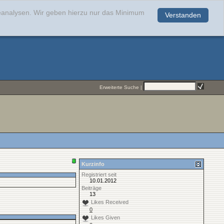
teanalysen. Wir geben hierzu nur das Minimum
Verstanden
.
Erweiterte Suche
|
Kurzinfo
Registriert seit
10.01.2012
Beiträge
13
Likes Received
0
Likes Given