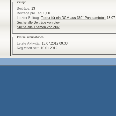
Beiträge
Beiträge:
13
Beiträge pro Tag:
0,00
Letzter Beitrag:
Textur für ein DGM aus 360° Panoramfotos
13.07
Suche alle Beiträge von oluv
Suche alle Themen von oluv
Diverse Informationen
Letzte Aktivität:
13.07.2012
09:33
Registriert seit:
10.01.2012