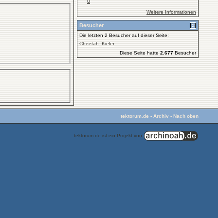
0
Weitere Informationen
Besucher
Die letzten 2 Besucher auf dieser Seite:
Cheetah
Kieler
Diese Seite hatte
2.677
Besucher
tektorum.de
-
Archiv
-
Nach oben
tektorum.de ist ein Projekt von