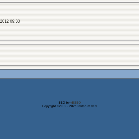
.2012
09:33
SEO by
vBSEO
Copyright ©2002 - 2025 tektorum.de®