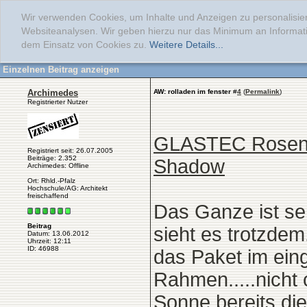
Wir verwenden Cookies, um Inhalte und Anzeigen zu personalisier
Websiteanalysen. Wir geben hierzu nur das Minimum an Informati
dem Einsatz von Cookies zu.
Weitere Details...
Einzelnen Beitrag anzeigen
Archimedes
AW: rolladen im fenster
#
4
(
Permalink
)
Registrierter Nutzer
GLASTEC Rosenhe
Registriert seit: 26.07.2005
Beiträge: 2.352
Shadow
Archimedes: Offline
Ort: Rhld.-Pfalz
Hochschule/AG: Architekt
freischaffend
Das Ganze ist se
Beitrag
sieht es trotzde
Datum: 13.06.2012
Uhrzeit: 12:11
ID: 46988
das Paket im ein
Rahmen.....nicht 
Sonne bereits di