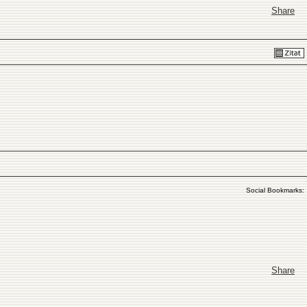
Share
Social Bookmarks:
Share