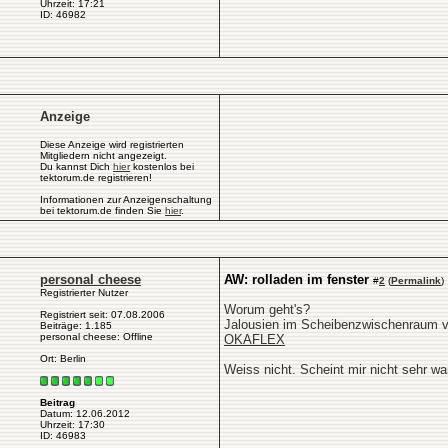
Uhrzeit: 17:21
ID: 46982
Anzeige
Diese Anzeige wird registrierten
Mitgliedern nicht angezeigt.
Du kannst Dich
hier
kostenlos bei
tektorum.de registrieren!
Informationen zur Anzeigenschaltung
bei tektorum.de finden Sie
hier
.
personal cheese
AW: rolladen im fenster
#
2
(
Permalink
)
Registrierter Nutzer
Worum geht's?
Registriert seit: 07.08.2006
Jalousien im Scheibenzwischenraum vi
Beiträge: 1.185
personal cheese: Offline
OKAFLEX
Ort: Berlin
Weiss nicht. Scheint mir nicht sehr wa
Beitrag
Datum: 12.06.2012
Uhrzeit: 17:30
ID: 46983