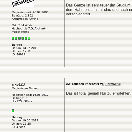
Das Ganze ist sehr teuer (im Studium
dem Rahmen.....nicht chic und auch ni
Registriert seit: 26.07.2005
verschlechtert.
Beiträge: 2.352
Archimedes: Offline
Ort: Rhld.-Pfalz
Hochschule/AG: Architekt
freischaffend
Beitrag
Datum: 13.06.2012
Uhrzeit: 12:11
ID: 46988
rike123
AW: rolladen im fenster
#
5
(
Permalink
)
Registrierter Nutzer
Das ist total genial! Nur zu empfehlen.
Registriert seit: 15.06.2012
Beiträge: 7
rike123: Offline
Beitrag
Datum: 19.06.2012
Uhrzeit: 16:28
ID: 47055