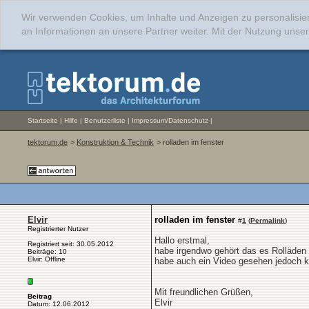
Wir verwenden Cookies, um Inhalte und Anzeigen zu personalisie
an Informationen an unsere Partner weiter. Mit der Nutzung uns
Startseite
|
Hilfe
|
Benutzerliste
|
Impressum/Datenschutz
|
tektorum.de
>
Konstruktion & Technik
> rolladen im fenster
Elvir
rolladen im fenster
#
1
(
Permalink
)
Registrierter Nutzer
Hallo erstmal,
Registriert seit: 30.05.2012
habe irgendwo gehört das es Rolläden g
Beiträge: 10
Elvir: Offline
habe auch ein Video gesehen jedoch ke
Mit freundlichen Grüßen,
Beitrag
Elvir
Datum: 12.06.2012