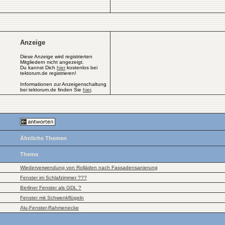
Anzeige
Diese Anzeige wird registrierten
Mitgliedern nicht angezeigt.
Du kannst Dich
hier
kostenlos bei
tektorum.de registrieren!
Informationen zur Anzeigenschaltung
bei tektorum.de finden Sie
hier
.
Ähnliche Themen
Thema
Wiederverwendung von Rolläden nach Fassadensanierung
Fenster im Schlafzimmer ???
Berliner Fenster als GDL ?
Fenster mit Schwenkflügeln
Alu-Fenster-Rahmenecke