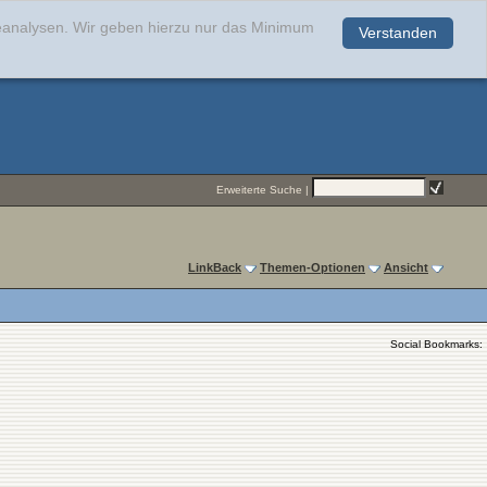
teanalysen. Wir geben hierzu nur das Minimum
Verstanden
.
Erweiterte Suche
|
LinkBack
Themen-Optionen
Ansicht
Social Bookmarks: