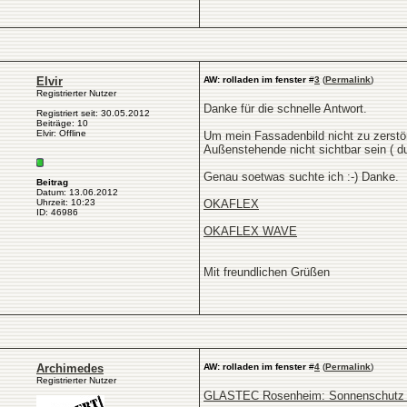
Elvir
AW: rolladen im fenster
#
3
(
Permalink
)
Registrierter Nutzer
Danke für die schnelle Antwort.
Registriert seit: 30.05.2012
Beiträge: 10
Elvir: Offline
Um mein Fassadenbild nicht zu zerstö
Außenstehende nicht sichtbar sein ( d
Genau soetwas suchte ich :-) Danke.
Beitrag
Datum: 13.06.2012
Uhrzeit: 10:23
OKAFLEX
ID: 46986
OKAFLEX WAVE
Mit freundlichen Grüßen
Archimedes
AW: rolladen im fenster
#
4
(
Permalink
)
Registrierter Nutzer
GLASTEC Rosenheim: Sonnenschutz u