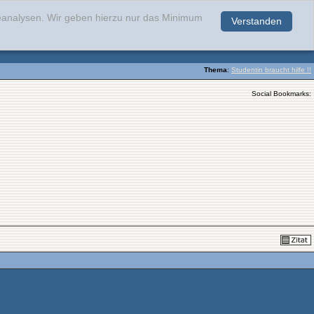
teanalysen. Wir geben hierzu nur das Minimum
Verstanden
.
Thema
:
Studentin braucht hilfe !!
Social Bookmarks: