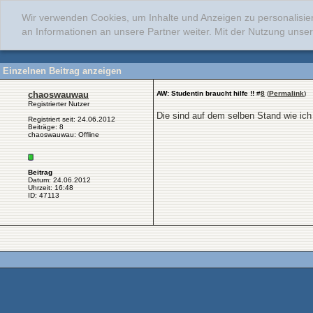
Wir verwenden Cookies, um Inhalte und Anzeigen zu personalisie
an Informationen an unsere Partner weiter. Mit der Nutzung uns
Einzelnen Beitrag anzeigen
chaoswauwau
AW: Studentin braucht hilfe !!
#
8
(
Permalink
)
Registrierter Nutzer
Die sind auf dem selben Stand wie ich
Registriert seit: 24.06.2012
Beiträge: 8
chaoswauwau: Offline
Beitrag
Datum: 24.06.2012
Uhrzeit: 16:48
ID: 47113