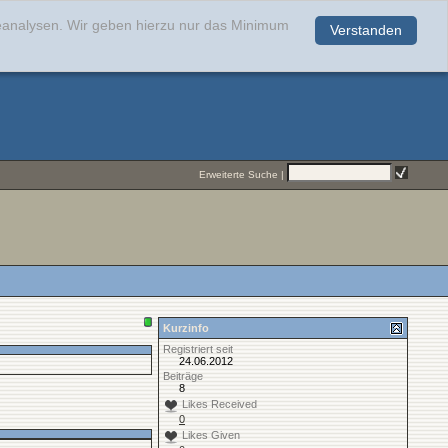
teanalysen. Wir geben hierzu nur das Minimum
Verstanden
.
Erweiterte Suche
|
Kurzinfo
Registriert seit
24.06.2012
Beiträge
8
Likes Received
0
Likes Given