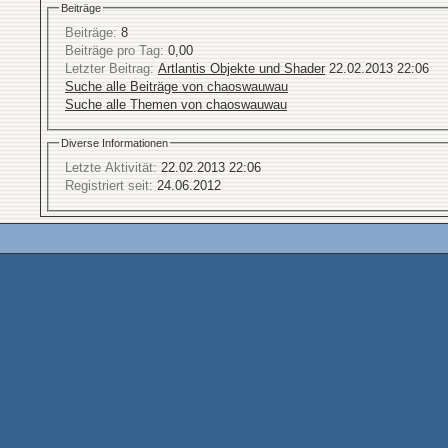
Beiträge
Beiträge:
8
Beiträge pro Tag:
0,00
Letzter Beitrag:
Artlantis Objekte und Shader
22.02.2013
22:06
Suche alle Beiträge von chaoswauwau
Suche alle Themen von chaoswauwau
Diverse Informationen
Letzte Aktivität:
22.02.2013
22:06
Registriert seit:
24.06.2012