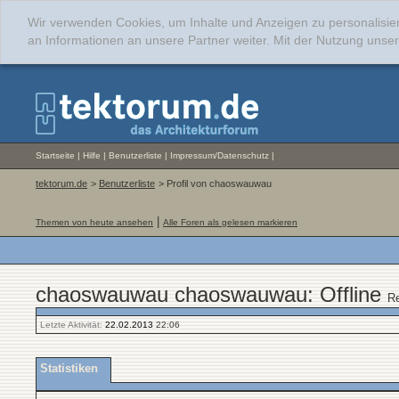
Wir verwenden Cookies, um Inhalte und Anzeigen zu personalisie
an Informationen an unsere Partner weiter. Mit der Nutzung uns
Startseite
|
Hilfe
|
Benutzerliste
|
Impressum/Datenschutz
|
tektorum.de
>
Benutzerliste
> Profil von chaoswauwau
|
Themen von heute ansehen
Alle Foren als gelesen markieren
chaoswauwau chaoswauwau: Offline
Re
Letzte Aktivität:
22.02.2013
22:06
Statistiken