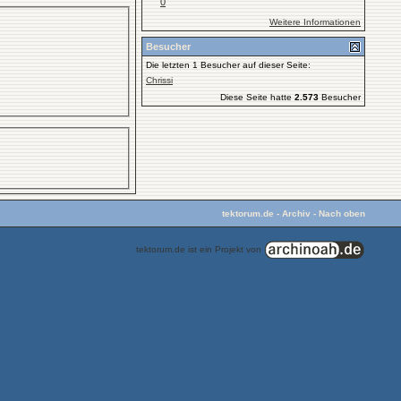
0
Weitere Informationen
Besucher
Die letzten 1 Besucher auf dieser Seite:
Chrissi
Diese Seite hatte
2.573
Besucher
tektorum.de
-
Archiv
-
Nach oben
tektorum.de ist ein Projekt von