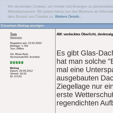
Wir verwenden Cookies, um Inhalte und Anzeigen zu personalisier
Websiteanalysen. Wir geben hierzu nur das Minimum an Informati
dem Einsatz von Cookies zu.
Weitere Details...
Einzelnen Beitrag anzeigen
Tom
AW: verdecktes Oberlicht, denkmalg
Moderator
Registriert seit: 15.02.2003
Beiträge: 1.762
Tom: Offline
Es gibt Glas-Dac
Ort: Rhein-Ruhr
Hochschule/AG: Architekt
hat man solche "B
mal eine Untersp
Beitrag
Datum: 28.06.2012
Uhrzeit: 18:32
ausgebauten Dach 
ID: 47143
Ziegellage nur e
erste Wetterschut
regendichten Aufb