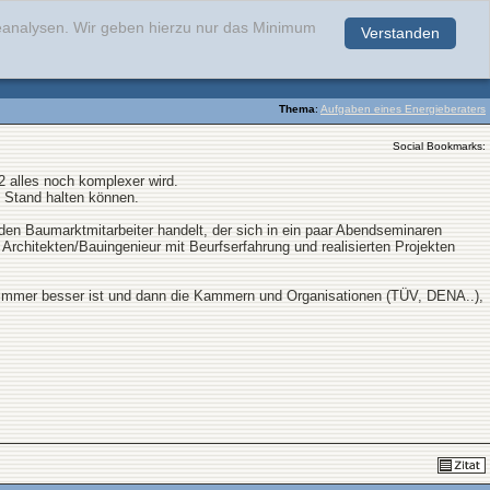
teanalysen. Wir geben hierzu nur das Minimum
Verstanden
.
Thema
:
Aufgaben eines Energieberaters
Social Bookmarks:
2 alles noch komplexer wird.
m Stand halten können.
 den Baumarktmitarbeiter handelt, der sich in ein paar Abendseminaren
Architekten/Bauingenieur mit Beurfserfahrung und realisierten Projekten
g immer besser ist und dann die Kammern und Organisationen (TÜV, DENA..),