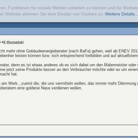
ren, Funktionen für soziale Medien anbieten zu können und für Websi
erer Website stimmen Sie dem Einsatz von Cookies zu.
Weitere Details..
s
#
2
(
Permalink
)
 nicht mehr ohne Gebäudeenergieberater (nach BaFa) gehen, weil ab ENEV 201
ebenher leisten können bzw. sich entsprechend fortbilden und auf aktuellste
berater, denn es ist etwas anderes ob es sich dabei um den Malermeister oder
iene jetzt seine Produkte besser an den Verbraucher möchte oder es um einen 
emacht hat.
en am Werk...zuerst die, die uns vermitteln wollen, das immer mehr Dämmun
ieberatern eine goldene Nase verdienen wollen.