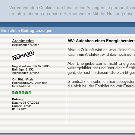
Wir verwenden Cookies, um Inhalte und Anzeigen zu personalisie
an Informationen an unsere Partner weiter. Mit der Nutzung uns
Einzelnen Beitrag anzeigen
Archimedes
AW: Aufgaben eines Energieberater
Registrierter Nutzer
Also in Zukunft wird es wohl "leider"
Kaum ein Architekt wird das noch so n
Aber Energieberater ist nicht Energie
Registriert seit: 26.07.2005
weitergebildet hat und über diese Sch
Beiträge: 2.352
geht, der sich in diesem Bereich fit g
Archimedes: Offline
Ort: Rhld.-Pfalz
Grundsätzlich sehe ich hier Lobbyist
Hochschule/AG: Architekt
die sich bei der Fortbildung von Energ
freischaffend
Beitrag
Datum: 03.07.2012
Uhrzeit: 12:35
ID: 47182