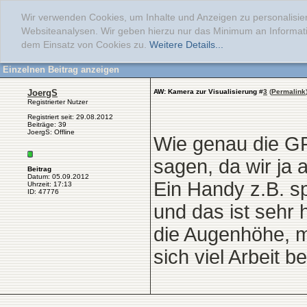
Wir verwenden Cookies, um Inhalte und Anzeigen zu personalisier
Websiteanalysen. Wir geben hierzu nur das Minimum an Informati
dem Einsatz von Cookies zu.
Weitere Details...
Einzelnen Beitrag anzeigen
JoergS
AW: Kamera zur Visualisierung
#
3
(
Permalink
Registrierter Nutzer
Registriert seit: 29.08.2012
Beiträge: 39
JoergS: Offline
Wie genau die GP
sagen, da wir ja 
Beitrag
Datum: 05.09.2012
Ein Handy z.B. s
Uhrzeit: 17:13
ID: 47776
und das ist sehr
die Augenhöhe, m
sich viel Arbeit b