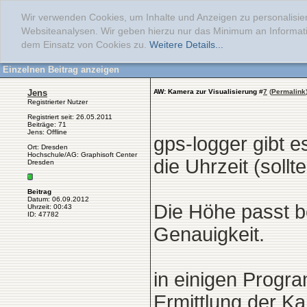
Wir verwenden Cookies, um Inhalte und Anzeigen zu personalisier
Websiteanalysen. Wir geben hierzu nur das Minimum an Informati
dem Einsatz von Cookies zu.
Weitere Details...
Einzelnen Beitrag anzeigen
Jens
AW: Kamera zur Visualisierung
#
7
(
Permalink
Registrierter Nutzer
Registriert seit: 26.05.2011
Beiträge: 71
Jens: Offline
gps-logger gibt e
Ort: Dresden
Hochschule/AG: Graphisoft Center
die Uhrzeit (soll
Dresden
Beitrag
Datum: 06.09.2012
Die Höhe passt 
Uhrzeit: 00:43
ID: 47782
Genauigkeit.
in einigen Progra
Ermittlung der K