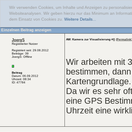
Wir verwenden Cookies, um Inhalte und Anzeigen zu personalisier
Websiteanalysen. Wir geben hierzu nur das Minimum an Informati
dem Einsatz von Cookies zu.
Weitere Details...
Einzelnen Beitrag anzeigen
JoergS
AW: Kamera zur Visualisierung
#
8
(
Permalink
Registrierter Nutzer
Registriert seit: 29.08.2012
Beiträge: 39
JoergS: Offline
Wir arbeiten mit 
bestimmen, dann
Beitrag
Datum: 06.09.2012
Kartengrundlage.
Uhrzeit: 08:34
ID: 47784
Da wir es sehr o
eine GPS Bestim
Uhrzeit eine wirkl