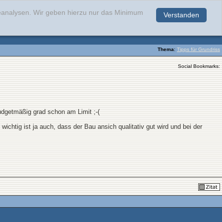
teanalysen. Wir geben hierzu nur das Minimum
Verstanden
.
Thema
:
Tipps für Grundriss
Social Bookmarks:
udgetmäßig grad schon am Limit ;-(
ichtig ist ja auch, dass der Bau ansich qualitativ gut wird und bei der