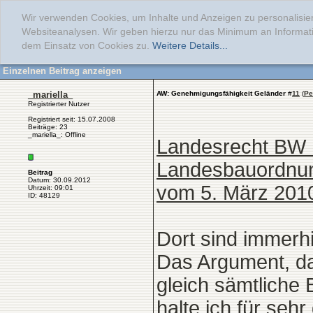
Wir verwenden Cookies, um Inhalte und Anzeigen zu personalisier
Websiteanalysen. Wir geben hierzu nur das Minimum an Informati
dem Einsatz von Cookies zu.
Weitere Details...
Einzelnen Beitrag anzeigen
_mariella_
AW: Genehmigungsfähigkeit Geländer
#
11
(
Pe
Registrierter Nutzer
Registriert seit: 15.07.2008
Beiträge: 23
_mariella_: Offline
Landesrecht BW 
Landesbauordnun
Beitrag
Datum: 30.09.2012
vom 5. März 2010 
Uhrzeit: 09:01
ID: 48129
Dort sind immerh
Das Argument, da
gleich sämtliche 
halte ich für sehr 