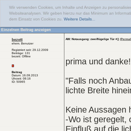
Wir verwenden Cookies, um Inhalte und Anzeigen zu personalisier
Websiteanalysen. Wir geben hierzu nur das Minimum an Informati
dem Einsatz von Cookies zu.
Weitere Details...
Einzelnen Beitrag anzeigen
bezett
AW: Notausgang: zweiflügelige Tür
#
3
(
Permal
ehem. Benutzer
Registriert seit: 29.12.2009
Beiträge: 131
bezett: Offline
prima und danke!
Beitrag
Datum: 16.09.2013
"Falls noch Anbau
Uhrzeit: 08:16
ID: 50965
lichte Breite hine
Keine Aussagen h
-Wo ist geregelt,
Einfluß auf die l