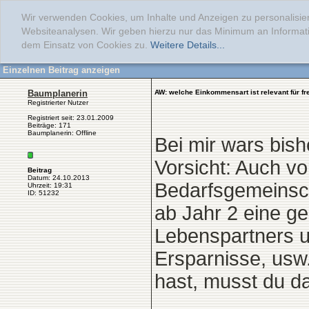
Wir verwenden Cookies, um Inhalte und Anzeigen zu personalisier
Websiteanalysen. Wir geben hierzu nur das Minimum an Informati
dem Einsatz von Cookies zu.
Weitere Details...
Einzelnen Beitrag anzeigen
Baumplanerin
AW: welche Einkommensart ist relevant für fr
Registrierter Nutzer
Registriert seit: 23.01.2009
Beiträge: 171
Baumplanerin: Offline
Bei mir wars bis
Vorsicht: Auch v
Beitrag
Datum: 24.10.2013
Bedarfsgemeinscha
Uhrzeit: 19:31
ID: 51232
ab Jahr 2 eine ge
Lebenspartners u
Ersparnisse, usw
hast, musst du d