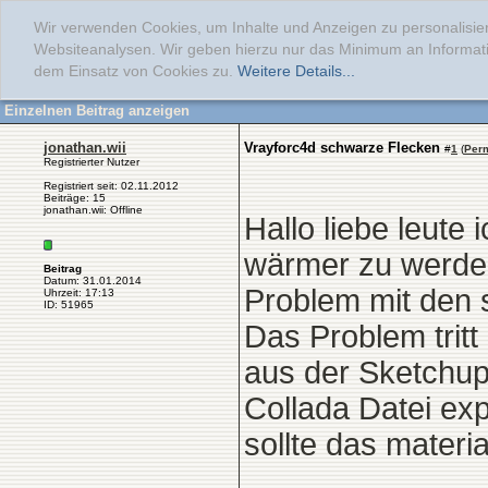
Wir verwenden Cookies, um Inhalte und Anzeigen zu personalisier
Websiteanalysen. Wir geben hierzu nur das Minimum an Informati
dem Einsatz von Cookies zu.
Weitere Details...
Einzelnen Beitrag anzeigen
jonathan.wii
Vrayforc4d schwarze Flecken
#
1
(
Per
Registrierter Nutzer
Registriert seit: 02.11.2012
Beiträge: 15
jonathan.wii: Offline
Hallo liebe leute
wärmer zu werden
Beitrag
Datum: 31.01.2014
Problem mit den 
Uhrzeit: 17:13
ID: 51965
Das Problem tritt
aus der Sketchup
Collada Datei exp
sollte das materi