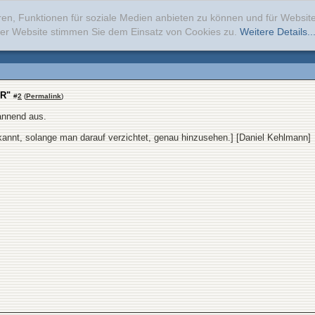
ren, Funktionen für soziale Medien anbieten zu können und für Websi
erer Website stimmen Sie dem Einsatz von Cookies zu.
Weitere Details..
DR"
#
2
(
Permalink
)
annend aus.
bekannt, solange man darauf verzichtet, genau hinzusehen.] [Daniel Kehlmann]