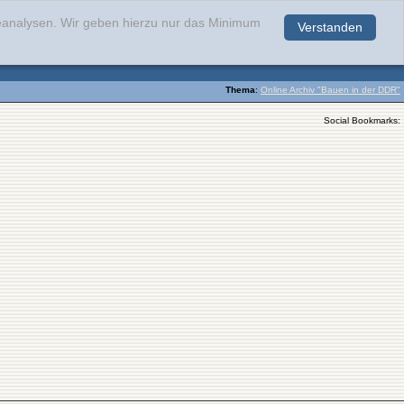
teanalysen. Wir geben hierzu nur das Minimum
Verstanden
.
Thema
:
Online Archiv "Bauen in der DDR"
Social Bookmarks: