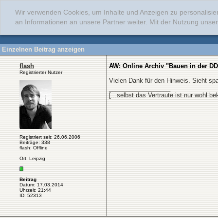
Wir verwenden Cookies, um Inhalte und Anzeigen zu personalisie
an Informationen an unsere Partner weiter. Mit der Nutzung uns
Einzelnen Beitrag anzeigen
flash
AW: Online Archiv "Bauen in der D
Registrierter Nutzer
Vielen Dank für den Hinweis. Sieht sp
__________________
[...selbst das Vertraute ist nur wohl 
Registriert seit: 26.06.2006
Beiträge: 338
flash: Offline
Ort: Leipzig
Beitrag
Datum: 17.03.2014
Uhrzeit: 21:44
ID: 52313