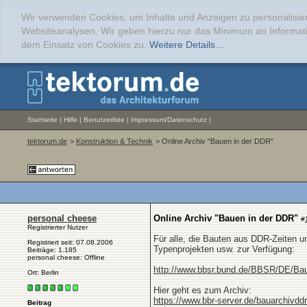
Wir verwenden Cookies, um Inhalte und Anzeigen zu personalisier
Websiteanalysen. Wir geben hierzu nur das Minimum an Informati
dem Einsatz von Cookies zu.
Weitere Details...
Startseite
|
Hilfe
|
Benutzerliste
|
Impressum/Datenschutz
|
tektorum.de
>
Konstruktion & Technik
> Online Archiv "Bauen in der DDR"
personal cheese
Online Archiv "Bauen in der DDR"
#
Registrierter Nutzer
Für alle, die Bauten aus DDR-Zeiten u
Registriert seit: 07.08.2006
Typenprojekten usw. zur Verfügung:
Beiträge: 1.185
personal cheese: Offline
http://www.bbsr.bund.de/BBSR/DE/Bau
Ort: Berlin
Hier geht es zum Archiv:
https://www.bbr-server.de/bauarchivddr
Beitrag