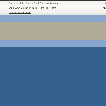
"sehr geehrte..." oder "hallo" im Emailverkehr
Kie
AutoCAD: Zeichnen in "m", "cm" oder "mm"
fl
"Modulares Bauen"
Po