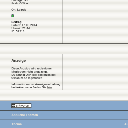
Beiträge: 338
flash: Offline
Ort: Leipzig
Beitrag
Datum: 17.03.2014
Uhrzeit: 21:44
ID: 52313
Anzeige
Diese Anzeige wird registrierten
Mitgliedern nicht angezeigt.
Du kannst Dich
hier
kostenlos bei
tektorum.de registrieren!
Informationen zur Anzeigenschaltung
bei tektorum.de finden Sie
hier
.
Ähnliche Themen
Thema
Au