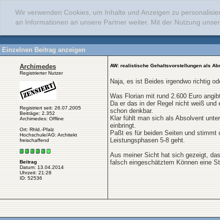
Wir verwenden Cookies, um Inhalte und Anzeigen zu personalisie
an Informationen an unsere Partner weiter. Mit der Nutzung uns
Einzelnen Beitrag anzeigen
Archimedes
AW: realistische Gehaltsvorstellungen als Ab
Registrierter Nutzer
Naja, es ist Beides irgendwo richtig
Was Florian mit rund 2.600 Euro angib
Da er das in der Regel nicht weiß und
Registriert seit: 26.07.2005
schon denkbar.
Beiträge: 2.352
Klar fühlt man sich als Absolvent unt
Archimedes: Offline
einbringt.
Ort: Rhld.-Pfalz
Paßt es für beiden Seiten und stimmt
Hochschule/AG: Architekt
Leistungsphasen 5-8 geht.
freischaffend
Aus meiner Sicht hat sich gezeigt, da
falsch eingeschätztem Können eine Ste
Beitrag
Datum: 13.04.2014
Uhrzeit: 21:28
ID: 52536