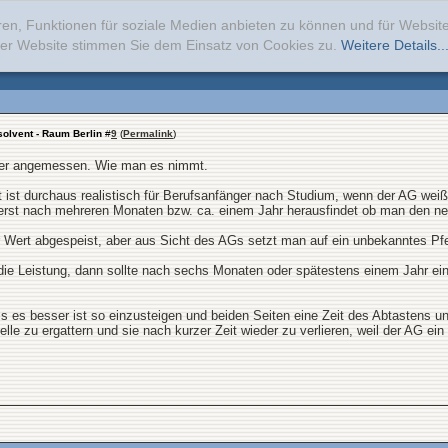
ren, Funktionen für soziale Medien anbieten zu können und für Websi
erer Website stimmen Sie dem Einsatz von Cookies zu.
Weitere Details..
solvent - Raum Berlin
#
9
(
Permalink
)
 oder angemessen. Wie man es nimmt.
t ist durchaus realistisch für Berufsanfänger nach Studium, wenn der AG wei
 erst nach mehreren Monaten bzw. ca. einem Jahr herausfindet ob man den neu
er Wert abgespeist, aber aus Sicht des AGs setzt man auf ein unbekanntes Pfe
 die Leistung, dann sollte nach sechs Monaten oder spätestens einem Jahr e
ss es besser ist so einzusteigen und beiden Seiten eine Zeit des Abtastens 
lle zu ergattern und sie nach kurzer Zeit wieder zu verlieren, weil der AG e