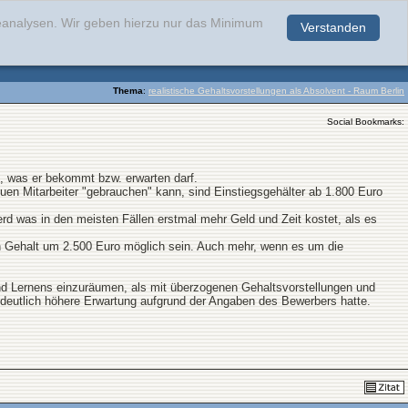
teanalysen. Wir geben hierzu nur das Minimum
Verstanden
.
Thema
:
realistische Gehaltsvorstellungen als Absolvent - Raum Berlin
Social Bookmarks:
ß, was er bekommt bzw. erwarten darf.
en Mitarbeiter "gebrauchen" kann, sind Einstiegsgehälter ab 1.800 Euro
rd was in den meisten Fällen erstmal mehr Geld und Zeit kostet, als es
in Gehalt um 2.500 Euro möglich sein. Auch mehr, wenn es um die
und Lernens einzuräumen, als mit überzogenen Gehaltsvorstellungen und
in deutlich höhere Erwartung aufgrund der Angaben des Bewerbers hatte.