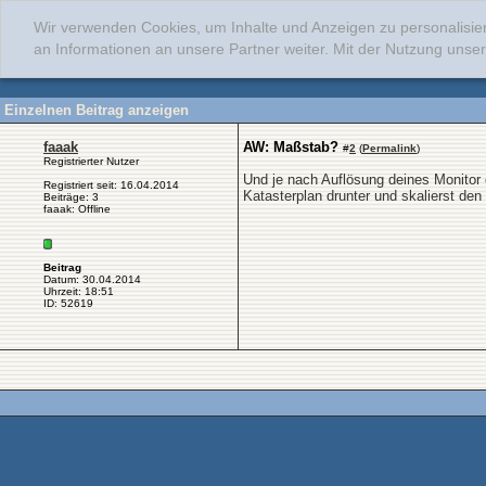
Wir verwenden Cookies, um Inhalte und Anzeigen zu personalisie
an Informationen an unsere Partner weiter. Mit der Nutzung uns
Einzelnen Beitrag anzeigen
faaak
AW: Maßstab?
#
2
(
Permalink
)
Registrierter Nutzer
Und je nach Auflösung deines Monitor o
Registriert seit: 16.04.2014
Katasterplan drunter und skalierst de
Beiträge: 3
faaak: Offline
Beitrag
Datum: 30.04.2014
Uhrzeit: 18:51
ID: 52619