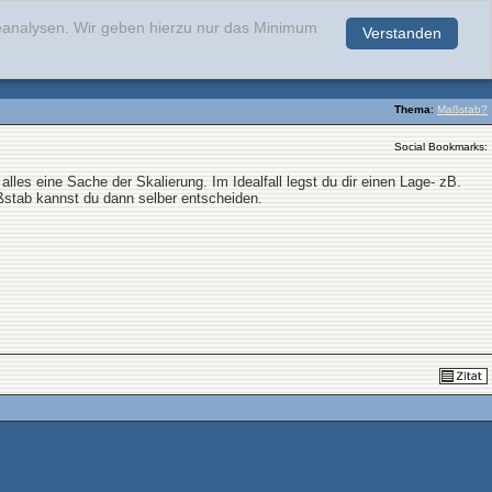
teanalysen. Wir geben hierzu nur das Minimum
Verstanden
.
Thema
:
Maßstab?
Social Bookmarks:
lles eine Sache der Skalierung. Im Idealfall legst du dir einen Lage- zB.
aßstab kannst du dann selber entscheiden.