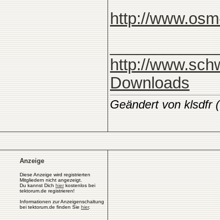
http://www.os
____________
http://www.sch
Downloads
Geändert von klsdfr
Anzeige
Diese Anzeige wird registrierten
Mitgliedern nicht angezeigt.
Du kannst Dich
hier
kostenlos bei
tektorum.de registrieren!
Informationen zur Anzeigenschaltung
bei tektorum.de finden Sie
hier
.