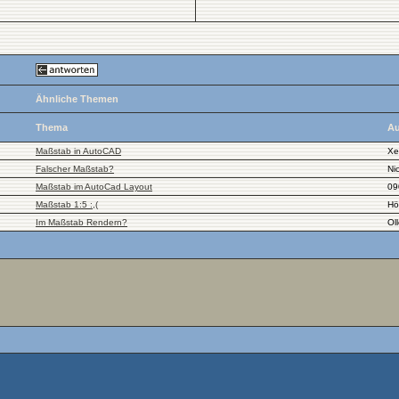
Ähnliche Themen
Thema
Au
Maßstab in AutoCAD
Xe
Falscher Maßstab?
Ni
Maßstab im AutoCad Layout
09
Maßstab 1:5 :,(
Hö
Im Maßstab Rendern?
Ol