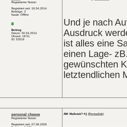
Registrierter Nutzer
Registriert seit: 16.04.2014
Beiträge: 3
faaak: Offline
Und je nach Au
Ausdruck werde
Beitrag
Datum: 30.04.2014
Uhrzeit: 18:51
ID: 52619
ist alles eine S
einen Lage- zB.
gewünschten Ka
letztendlichen
personal cheese
AW: Maßstab?
#
3
(
Permalink
)
Registrierter Nutzer
Registriert seit: 07.08.2006