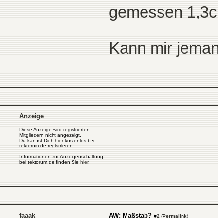
gemessen 1,3c
Kann mir jeman
Anzeige
Diese Anzeige wird registrierten
Mitgliedern nicht angezeigt.
Du kannst Dich
hier
kostenlos bei
tektorum.de registrieren!
Informationen zur Anzeigenschaltung
bei tektorum.de finden Sie
hier
.
faaak
AW: Maßstab?
#
2
(
Permalink
)