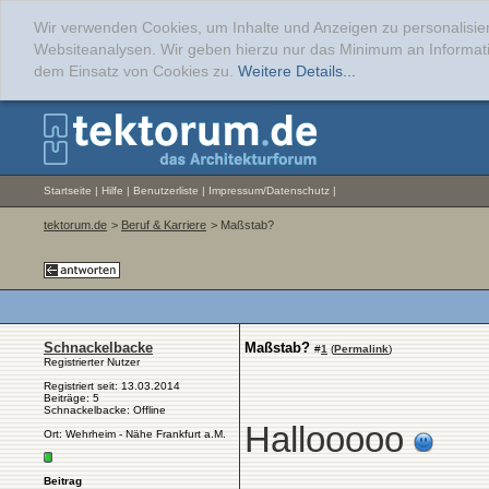
Wir verwenden Cookies, um Inhalte und Anzeigen zu personalisier
Websiteanalysen. Wir geben hierzu nur das Minimum an Informati
dem Einsatz von Cookies zu.
Weitere Details...
Startseite
|
Hilfe
|
Benutzerliste
|
Impressum/Datenschutz
|
tektorum.de
>
Beruf & Karriere
> Maßstab?
Schnackelbacke
Maßstab?
#
1
(
Permalink
)
Registrierter Nutzer
Registriert seit: 13.03.2014
Beiträge: 5
Schnackelbacke: Offline
Hallooooo
Ort: Wehrheim - Nähe Frankfurt a.M.
Beitrag