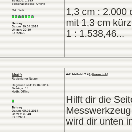
Beiträge: 1.185
personal cheese: Offline
1,3 cm : 2.000
Ort: Berlin
mit 1,3 cm kür
Beitrag
Datum: 30.04.2014
Uhrzeit: 20:36
1 : 1.538,46...
ID: 52620
klsdfr
AW: Maßstab?
#
4
(
Permalink
)
Registrierter Nutzer
Registriert seit: 19.04.2014
Beiträge: 14
klsdfr: Offline
Hilft dir die Se
Messwerkzeug f
Beitrag
Datum: 05.05.2014
Uhrzeit: 00:48
ID: 52631
wird dir unten i