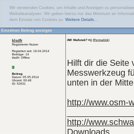
Wir verwenden Cookies, um Inhalte und Anzeigen zu personalisier
Websiteanalysen. Wir geben hierzu nur das Minimum an Informati
dem Einsatz von Cookies zu.
Weitere Details...
Einzelnen Beitrag anzeigen
klsdfr
AW: Maßstab?
#
4
(
Permalink
)
Registrierter Nutzer
Registriert seit: 19.04.2014
Beiträge: 14
klsdfr: Offline
Hilft dir die Seite
Messwerkzeug für
Beitrag
Datum: 05.05.2014
unten in der Mitt
Uhrzeit: 00:48
ID: 52631
http://www.osm-
______________
http://www.schwa
Downloads