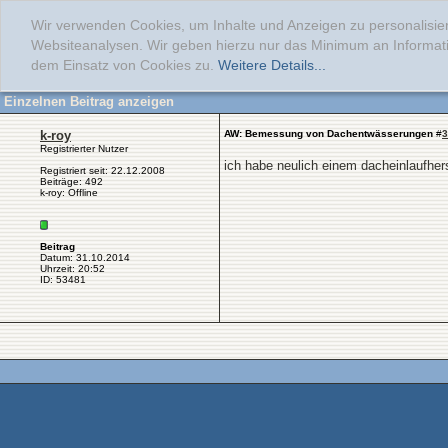
Wir verwenden Cookies, um Inhalte und Anzeigen zu personalisier
Websiteanalysen. Wir geben hierzu nur das Minimum an Informati
dem Einsatz von Cookies zu.
Weitere Details...
Einzelnen Beitrag anzeigen
k-roy
AW: Bemessung von Dachentwässerungen
#
3
Registrierter Nutzer
ich habe neulich einem dacheinlaufherst
Registriert seit: 22.12.2008
Beiträge: 492
k-roy: Offline
Beitrag
Datum: 31.10.2014
Uhrzeit: 20:52
ID: 53481