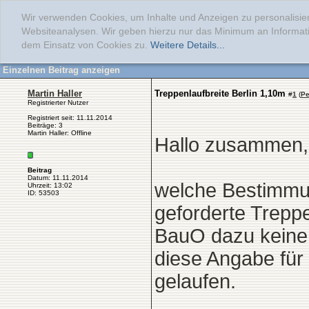
Wir verwenden Cookies, um Inhalte und Anzeigen zu personalisier
Websiteanalysen. Wir geben hierzu nur das Minimum an Informati
dem Einsatz von Cookies zu.
Weitere Details...
Einzelnen Beitrag anzeigen
Martin Haller
Treppenlaufbreite Berlin 1,10m
#
1
(
Pe
Registrierter Nutzer
Registriert seit: 11.11.2014
Beiträge: 3
Martin Haller: Offline
Hallo zusammen,
Beitrag
Datum: 11.11.2014
welche Bestimmun
Uhrzeit: 13:02
ID: 53503
geforderte Treppe
BauO dazu keine 
diese Angabe für
gelaufen.