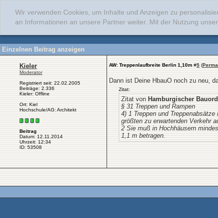
Wir verwenden Cookies, um Inhalte und Anzeigen zu personalisie
an Informationen an unsere Partner weiter. Mit der Nutzung uns
Einzelnen Beitrag anzeigen
Kieler
AW: Treppenlaufbreite Berlin 1,10m
#
5
(
Perma
Moderator
Dann ist Deine HbauO noch zu neu, da
Registriert seit: 22.02.2005
Beiträge: 2.336
Zitat:
Kieler: Offline
Zitat von
Hamburgischer Bauordn
Ort: Kiel
§ 31 Treppen und Rampen
Hochschule/AG: Architekt
4) 1 Treppen und Treppenabsätze 
größten zu erwartenden Verkehr a
2 Sie muß in Hochhäusern mindes
Beitrag
1,1 m betragen.
Datum: 12.11.2014
Uhrzeit: 12:34
ID: 53508