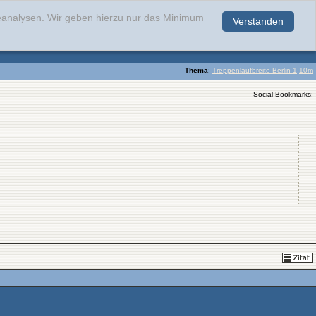
teanalysen. Wir geben hierzu nur das Minimum
Verstanden
.
Thema
:
Treppenlaufbreite Berlin 1,10m
Social Bookmarks: