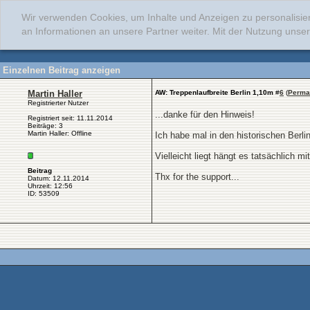
Wir verwenden Cookies, um Inhalte und Anzeigen zu personalisie
an Informationen an unsere Partner weiter. Mit der Nutzung uns
Einzelnen Beitrag anzeigen
Martin Haller
AW: Treppenlaufbreite Berlin 1,10m
#
6
(
Perma
Registrierter Nutzer
...danke für den Hinweis!
Registriert seit: 11.11.2014
Beiträge: 3
Martin Haller: Offline
Ich habe mal in den historischen Berli
Vielleicht liegt hängt es tatsächlich 
Beitrag
Thx for the support...
Datum: 12.11.2014
Uhrzeit: 12:56
ID: 53509