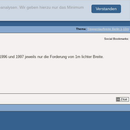
teanalysen. Wir geben hierzu nur das Minimum
Verstanden
.
Thema
:
Treppenlaufbreite Berlin 1,10m
Social Bookmarks:
1996 und 1997 jeweils nur die Forderung von 1m lichter Breite.