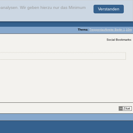
teanalysen. Wir geben hierzu nur das Minimum
Verstanden
.
Thema
:
Treppenlaufbreite Berlin 1,10m
Social Bookmarks: