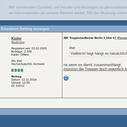
Wir verwenden Cookies, um Inhalte und Anzeigen zu personalisie
an Informationen an unsere Partner weiter. Mit der Nutzung uns
Einzelnen Beitrag anzeigen
Kieler
AW: Treppenlaufbreite Berlin 1,10m
#
7
(
Perma
Moderator
Zitat:
Registriert seit: 22.02.2005
Beiträge: 2.336
Vielleicht liegt hängt es tatsäch
Kieler: Offline
Ort: Kiel
Hochschule/AG: Architekt
na wenn es damit zusammenhängt,
müssten die Treppen doch eigentlich b
Beitrag
Datum: 12.11.2014
Uhrzeit: 12:59
ID: 53510